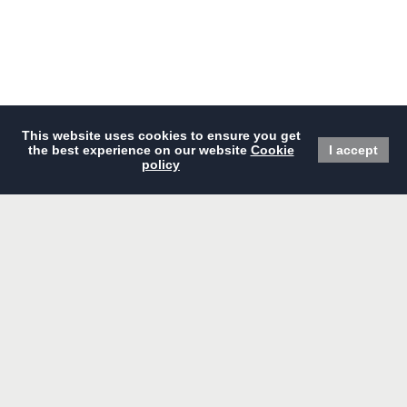
现在预订
主页
餐厅
精选优惠
会议及宴会
酒店概览
婚礼
住宿
设施及服务
高级房