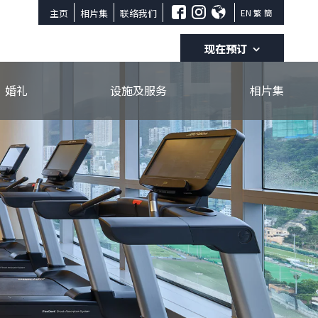
主页
相片集
联络我们
EN
繁
簡
现在预订
入住日期
退房日期
婚礼
设施及服务
相片集
八月
八月
07
08
成人
小童
现在预订