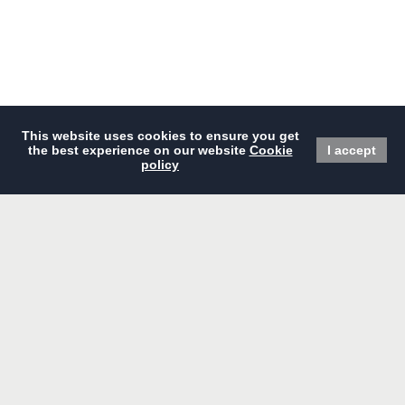
现在预订
主页
餐厅
精选优惠
会议及宴会
酒店概览
婚礼
住宿
设施及服务
高级房