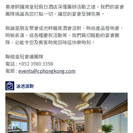
香港銅鑼灣皇冠假日酒店深懂籌辦活動之道，我們的宴會
團隊竭誠為您打點一切，讓您的宴會至臻完美。
無論是朋友聚會或池畔雞尾酒會派對、時尚產品發佈會、
時裝表演，或各種慶祝活動等，我們親切殷勤的宴會團
隊，必能令您及賓客時常回味這快樂時刻。
聯絡皇冠會議團隊
電話 : +852 3980 3398
電郵 :
events@cphongkong.com
泳池派對