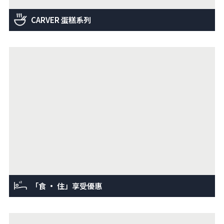
CARVER 蛋糕系列
「食 · 住」享受優惠