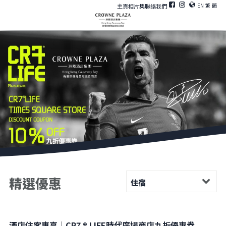
EN
繁
簡
主頁
相片集
聯絡我們
精選優惠
住宿
酒店住客專享｜CR7 ® LIFE時代廣場商店九折優惠券