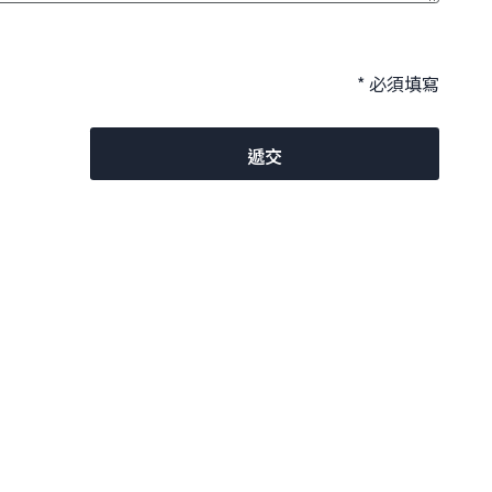
* 必須填寫
遞交