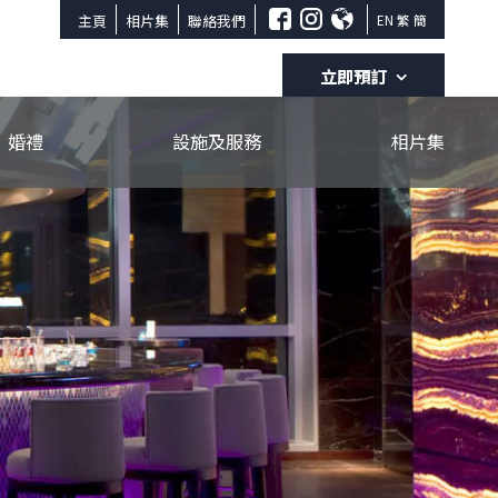
主頁
相片集
聯絡我們
EN
繁
簡
立即預訂
入住日期
退房日期
婚禮
設施及服務
相片集
八月
八月
07
08
成人
小童
立即預訂