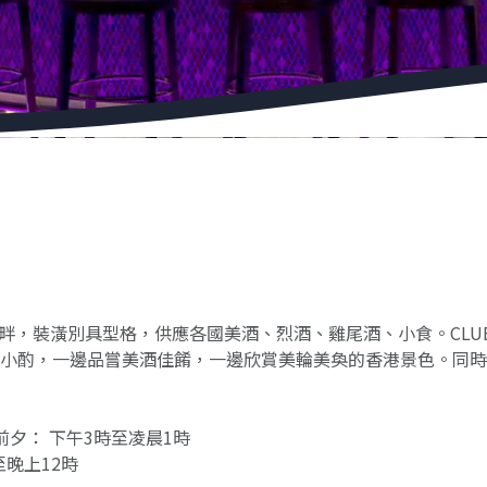
層池畔，裝潢別具型格，供應各國美酒、烈酒、雞尾酒、小食。CLU
小酌，一邊品嘗美酒佳餚，一邊欣賞美輪美奐的香港景色。同時
夕： 下午3時至凌晨1時
至晚上12時