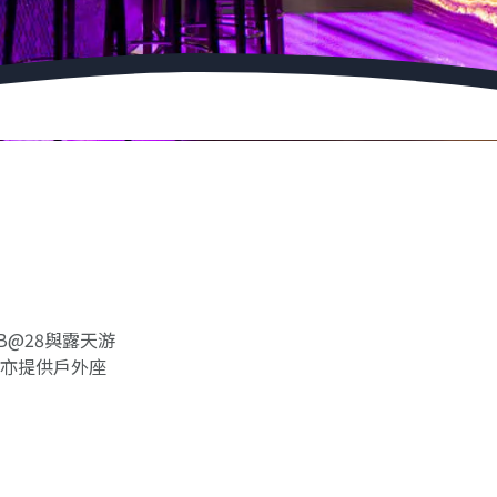
B@28與露天游
亦提供戶外座