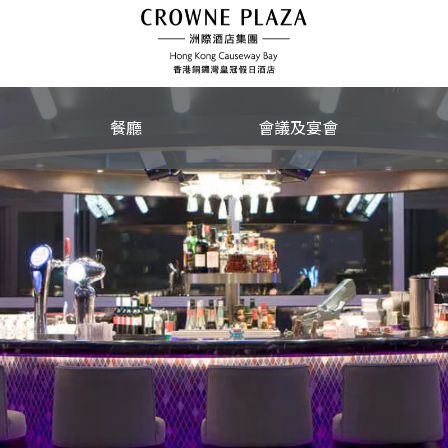
餐廳
會議及宴會