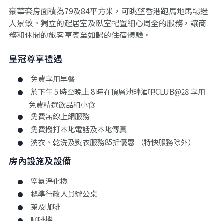
豪華套房面積為79及84平方米，可眺望香港跑馬地馬場迷
人景致。獨立的起居室及臥室配置細心周全的服務，讓商
務和休閒的旅客享賓至如歸的住宿體驗。
皇冠尊享禮遇
免費享用早餐
於下午 5 時至晚上 8 時在頂層池畔酒吧CLUB@28 享用
免費精選飲品和小食
免費無線上網服務
免費撥打本地電話及本地傳真
洗衣、乾洗及熨衣服務85折優惠 （特快服務除外）
房內設施及設備
空氣淨化機
標準行政人員辦公桌
茶及咖啡
咖啡機