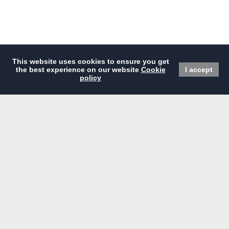
立即預訂
主頁
餐廳
精選優惠
會議及宴會
酒店概覽
婚禮
住宿
設施及服務
高級房
相片集
豪華房