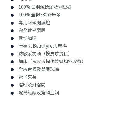
100% 白羽絨枕頭及羽絨被
100% 全棉330針床單
專用床頭閱讀燈
完全遮光窗簾
迷你酒吧
蓆夢思 Beautyrest 床褥
防敏感枕頭（按要求提供）
加床（按要求提供並需額外收費）
全房音響及雙層玻璃
電子夾萬
浴缸及淋浴間
配備無線及寬頻上網