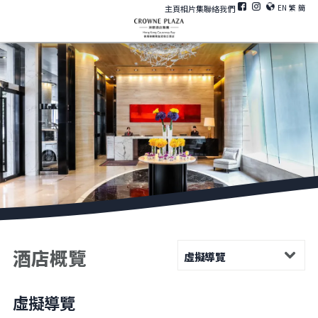
EN
繁
簡
主頁
相片集
聯絡我們
酒店概覽
虛擬導覽
虛擬導覽