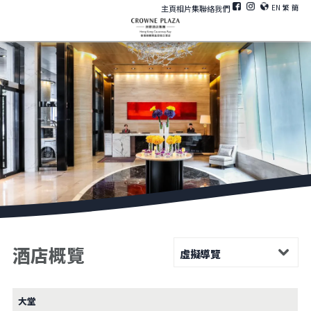
EN
繁
簡
主頁
相片集
聯絡我們
酒店概覽
虛擬導覽
大堂